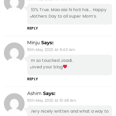
110% True. Maa aisi hi hoti hai…. Happy
Mothers Day to all super Mom’s.
REPLY
Minju
Says:
10th May 2020 At 9:40 Am
Im so touched Jaadi..
Loved your blog
REPLY
Ashim
Says:
10th May 2020 At 10:48 Am
Very nicely written and what a way to