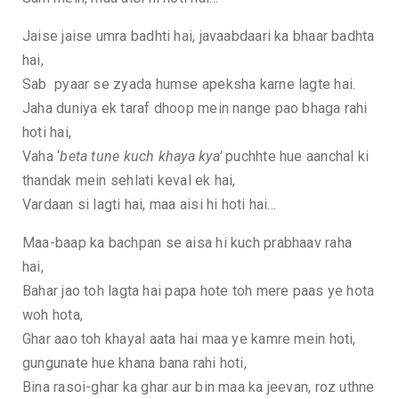
Jaise jaise umra badhti hai, javaabdaari ka bhaar badhta
hai,
Sab pyaar se zyada humse apeksha karne lagte hai.
Jaha duniya ek taraf dhoop mein nange pao bhaga rahi
hoti hai,
Vaha ‘
beta tune kuch khaya kya’
puchhte hue aanchal ki
thandak mein sehlati keval ek hai,
Vardaan si lagti hai, maa aisi hi hoti hai…
Maa-baap ka bachpan se aisa hi kuch prabhaav raha
hai,
Bahar jao toh lagta hai papa hote toh mere paas ye hota
woh hota,
Ghar aao toh khayal aata hai maa ye kamre mein hoti,
gungunate hue khana bana rahi hoti,
Bina rasoi-ghar ka ghar aur bin maa ka jeevan, roz uthne