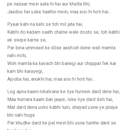
pe nazaar mein aata hi hai aur khalta bhi,
Jaadoo hai uske haatho mein, maa aisi hi hoti hai…
Pyaar kahi na kahi se toh mil jata hai,
Kabhi do kadam saath chalne wale dosto se, toh kabhi
ek swipe karne se,
Par bina ummeed ke dilse aashish dene wali mamta
nahi milti,
Woh mamta ka kavach bhi banegi aur chappal fek kar
kam bhi karayegi,
Ajooba hai, anokhi hai, maa aisi hi hoti hai…
Log apna kaam nikalvane ke liye humein dard dete hai,
Maa humara kaam ban jaaye, iske liye dard deti hai,
Mat dard dena usko kabhi tum, shayad usne ye jataya
bhi nahi hoga
Par khudke dard ke pal mein bhi usne tumhe dard se