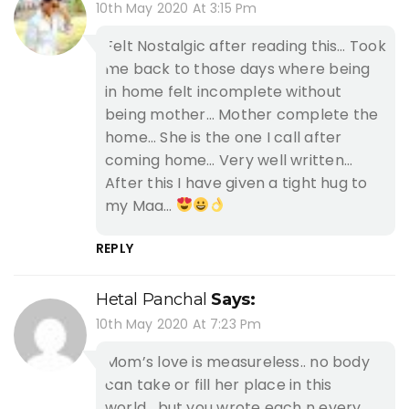
10th May 2020 At 3:15 Pm
Felt Nostalgic after reading this… Took
me back to those days where being
in home felt incomplete without
being mother… Mother complete the
home… She is the one I call after
coming home… Very well written…
After this I have given a tight hug to
my Maa…
REPLY
Hetal Panchal
Says:
10th May 2020 At 7:23 Pm
Mom’s love is measureless.. no body
can take or fill her place in this
world….but you wrote each n every