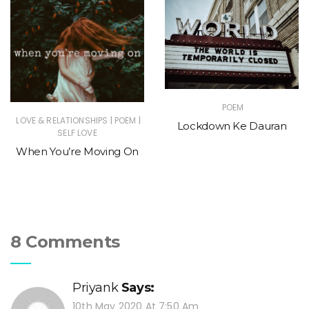
POEM
|
|
LOVE & RELATIONSHIPS
POEM
Lockdown Ke Dauran
SELF LOVE
When You’re Moving On
8 Comments
Priyank
Says:
10th May 2020 At 7:50 Am