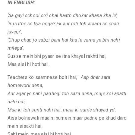
IN ENGLISH
:
‘Aa gayi school se? chal haath dhokar khana kha le’,
‘Bus itne se kya hoga? Ek aur roti toh araam se chali
jayegi’,
‘Chup chap jo sabzi bani hai kha le varna ye bhi nahi
milega’,
Gusse mein bhi pyaar se itna khayal rakhti hai,
Maa aisi hi hoti hai…
Teachers ko saamnese bolti hai, ‘
Aap dher sara
homework dena,
Aur agar ye nahi padhegi toh saza dena, muje koi apatti
nahi hai,
Maa ki toh sunti nahi hai, maar ki sunle shayad ye’
,
Aisa bolnewali maa hi humein maar padne pe khud dard
mein sisakti hai,
Sahi mein, maa aisi hi hoti hai…