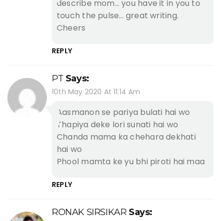
describe mom… you have it in you to
touch the pulse… great writing.
Cheers
REPLY
PT
Says:
10th May 2020 At 11:14 Am
Aasmanon se pariya bulati hai wo
Thapiya deke lori sunati hai wo
Chanda mama ka chehara dekhati
hai wo
Phool mamta ke yu bhi piroti hai maa
REPLY
RONAK SIRSIKAR
Says: