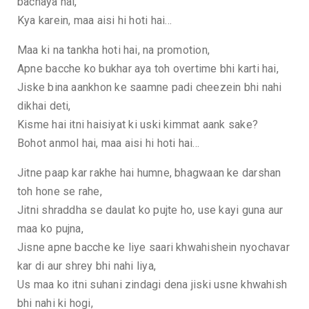
bachaya hai,
Kya karein, maa aisi hi hoti hai…
Maa ki na tankha hoti hai, na promotion,
Apne bacche ko bukhar aya toh overtime bhi karti hai,
Jiske bina aankhon ke saamne padi cheezein bhi nahi
dikhai deti,
Kisme hai itni haisiyat ki uski kimmat aank sake?
Bohot anmol hai, maa aisi hi hoti hai…
Jitne paap kar rakhe hai humne, bhagwaan ke darshan
toh hone se rahe,
Jitni shraddha se daulat ko pujte ho, use kayi guna aur
maa ko pujna,
Jisne apne bacche ke liye saari khwahishein nyochavar
kar di aur shrey bhi nahi liya,
Us maa ko itni suhani zindagi dena jiski usne khwahish
bhi nahi ki hogi,