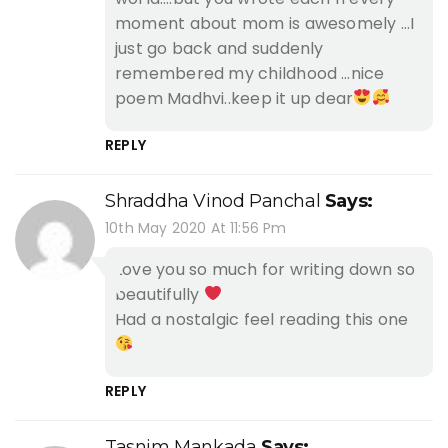
moment about mom is awesomely …I
just go back and suddenly
remembered my childhood …nice
poem Madhvi..keep it up dear
REPLY
Shraddha Vinod Panchal
Says:
10th May 2020 At 11:56 Pm
Love you so much for writing down so
beautifully
Had a nostalgic feel reading this one
REPLY
Tasnim Mankada
Says: